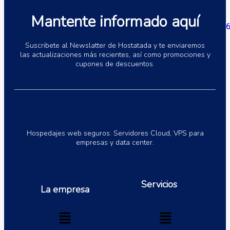
Mantente informado aquí
Monitoreo de servidores
Suscribete al Newslatter de Hostatada y te enviaremos
y sitios web
las actualizaciones más recientes, así como promociones y
cupones de descuentos.
Planes desde
5 dólares al mes
Ver más
Hospedajes web seguros. Servidores Cloud, VPS para
empresas y data center.
Licencias de software
Planes desde
Servicios
5 dólares al mes
La empresa
Ver más