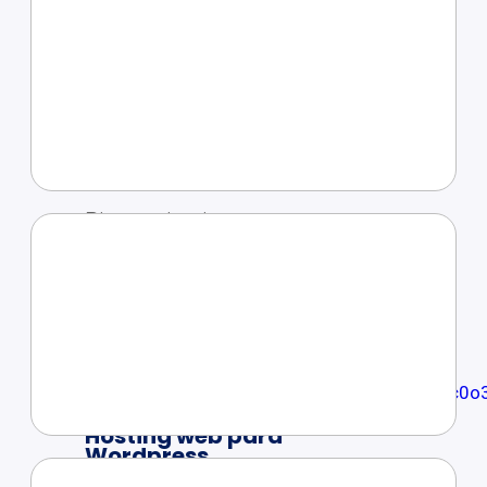
Planes desde
5 dólares al mes
Ver más
Certificados Wildcard
Planes desde
5 dólares al mes
Ver más
WordPress
Hosting web para
Wordpress