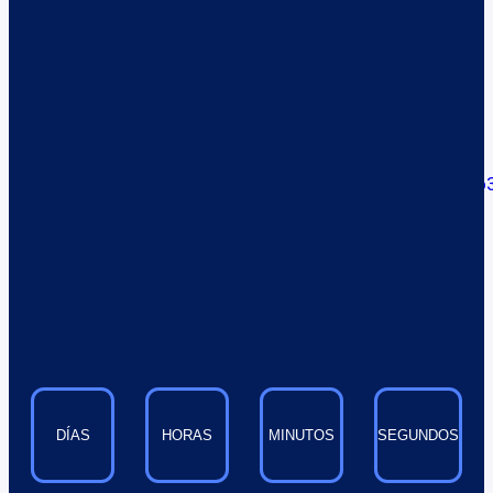
Planes desde
5 dólares al mes
Ver más
Hosting web para
Wordpress
Planes desde
5 dólares al mes
Ver más
Email
SSL
DÍAS
HORAS
MINUTOS
SEGUNDOS