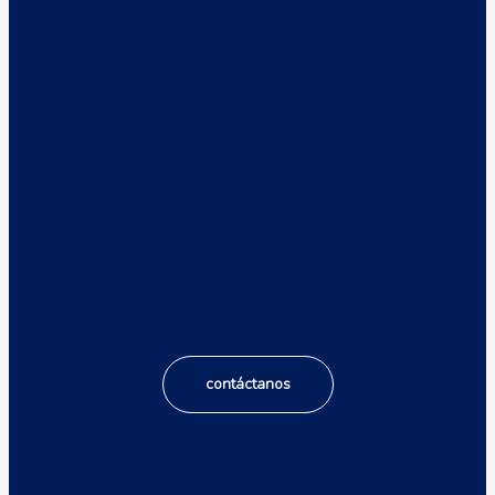
Planes desde
5 dólares al mes
Ver más
Adicionales
Diseño web profesional
Monitoreo de Servidores/Sitios Web
Licencias de Software
Diseño web
contáctanos
Planes desde
5 dólares al mes
Ver más