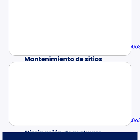
Planes desde
5 dólares al mes
Ver más
Mantenimiento de sitios
Wordpress
Planes desde
5 dólares al mes
Ver más
Eliminación de malware